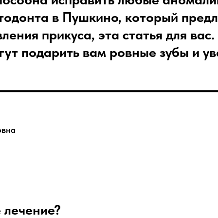
тодонта в Пушкино
, который пред
вления прикуса
, эта статья для ва
ут подарить вам ровные зубы и ув
овна
 лечение?