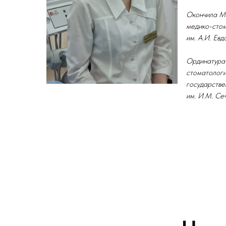
Окончила Мо
медико-стом
им. А.И. Евд
Ординатура 
стоматолог
государстве
им. И.М. Се