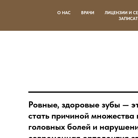
О НАС
ВРАЧИ
ЛИЦЕНЗИИ И С
ЗАПИСАТ
Ровные, здоровые зубы — э
стать причиной множества 
головных болей и нарушени
современная
ортодонтия
сп