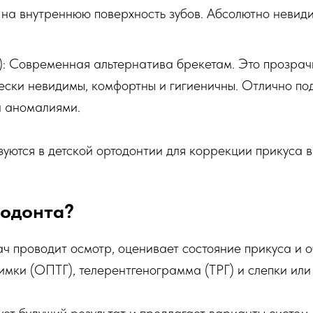
 на внутреннюю поверхность зубов. Абсолютно неви
: Современная альтернатива брекетам. Это прозрачн
ски невидимы, комфортны и гигиеничны. Отлично под
и аномалиями.
уются в детской ортодонтии для коррекции прикуса в
тодонта?
ач проводит осмотр, оценивает состояние прикуса и 
мки (ОПТГ), телерентгенограмма (ТРГ) и слепки или 